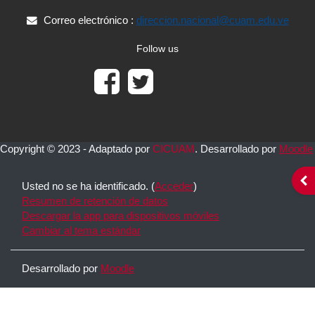
Correo electrónico :
direccion.nacional@cuam.edu.ve
Follow us
Copyright © 2023 - Adaptado por
CICUAM
. Desarrollado por
Moodle
Abr
Usted no se ha identificado. (
Acceder
)
Resumen de retención de datos
Descargar la app para dispositivos móviles
Cambiar al tema estándar
Desarrollado por
Moodle